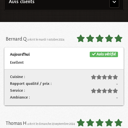
Avis clients
Menu
principal
Bernard Q
a écrit le mardi 1 octobre 2024
Avis vérifié
Aujourd’hui
Exellent
Cuisine :
Rapport qualité / prix :
-
Service :
Ambiance :
-
Thomas H
a écrit le dimanche 29 septembre 2024