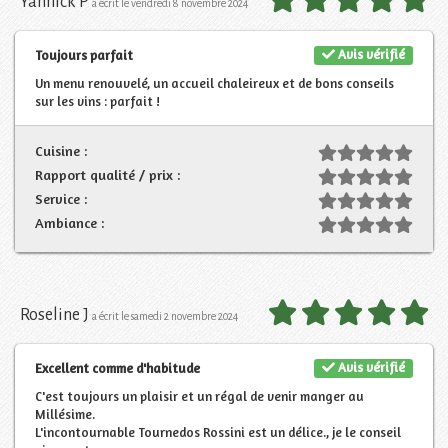
Yannick P
a écrit le vendredi 8 novembre 2024
Avis vérifié
Toujours parfait
Un menu renouvelé, un accueil chaleireux et de bons conseils
sur les vins : parfait !
Cuisine :
Rapport qualité / prix :
Service :
Ambiance :
Roseline J
a écrit le samedi 2 novembre 2024
Avis vérifié
Excellent comme d'habitude
C'est toujours un plaisir et un régal de venir manger au
Millésime.
L'incontournable Tournedos Rossini est un délice., je le conseil