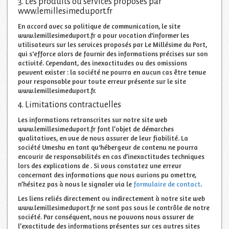
3. Les produits ou services proposés par
www.lemillesimeduport.fr
En accord avec sa politique de communication, le site
www.lemillesimeduport.fr a pour vocation d'informer les
utilisateurs sur les services proposés par Le Millésime du Port,
qui s'efforce alors de fournir des informations précises sur son
activité. Cependant, des inexactitudes ou des omissions
peuvent exister : la société ne pourra en aucun cas être tenue
pour responsable pour toute erreur présente sur le site
www.lemillesimeduport.fr.
4. Limitations contractuelles
Les informations retranscrites sur notre site web
www.lemillesimeduport.fr font l’objet de démarches
qualitatives, en vue de nous assurer de leur fiabilité. La
société Umeshu en tant qu'hébergeur de contenu ne pourra
encourir de responsabilités en cas d’inexactitudes techniques
lors des explications de . Si vous constatez une erreur
concernant des informations que nous aurions pu omettre,
n’hésitez pas à nous le signaler via le
formulaire de contact
.
Les liens reliés directement ou indirectement à notre site web
www.lemillesimeduport.fr ne sont pas sous le contrôle de notre
société. Par conséquent, nous ne pouvons nous assurer de
l’exactitude des informations présentes sur ces autres sites