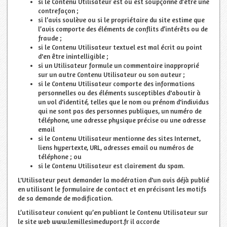
si le Contenu Utilisateur est ou est soupçonné d’être une
contrefaçon ;
si l’avis soulève ou si le propriétaire du site estime que
l’avis comporte des éléments de conflits d’intérêts ou de
fraude ;
si le Contenu Utilisateur textuel est mal écrit au point
d'en être inintelligible ;
si un Utilisateur formule un commentaire inapproprié
sur un autre Contenu Utilisateur ou son auteur ;
si le Contenu Utilisateur comporte des informations
personnelles ou des éléments susceptibles d'aboutir à
un vol d'identité, telles que le nom ou prénom d'individus
qui ne sont pas des personnes publiques, un numéro de
téléphone, une adresse physique précise ou une adresse
email
si le Contenu Utilisateur mentionne des sites Internet,
liens hypertexte, URL, adresses email ou numéros de
téléphone ; ou
si le Contenu Utilisateur est clairement du spam.
L'Utilisateur peut demander la modération d'un avis déjà publié
en utilisant le formulaire de contact et en précisant les motifs
de sa demande de modification.
L’utilisateur convient qu’en publiant le Contenu Utilisateur sur
le site web www.lemillesimeduport.fr il accorde