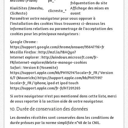
Matomo (Piwik)
pk_*
fréquentation du site
KiwiiSites (Umeshu,
Affichage des mises en
clicresto_*
ClicResto)
avant
Paramétrer votre navigateur pour vous opposer à
l'installation des cookies Vous trouverez ci-dessous les
informations relatives au parametrage de l'acceptation des
cookies pour les principaux navigateurs :
Google Chrome :
https://support.google.com/chrome/answer/95647?hl=fr
Mozilla Firefox : http://mzl.la/1BAQyo7
Internet explorer : http://windows.microsoft.com/fr-
FR/internet-explorer/delete-manage-cookies
Safari : Version 8 (Yosemite)
https://support.apple.com/kb/PH19214?locale=fr_FR / Version
6/7 (Mavericks) https://support.apple.com/kb/PH17191?
locale=fr_FR / Iphone, ipad et ipod touch
https://support.apple.com/fr-fr/HT201265
Si votre navigateur n'est pas mentionné dans cette liste, merci
de vous reporter à la section aide de votre navigateur.
10. Durée de conservation des données
Les données récoltées sont conservées dans les conditions de
durée prévues par la norme simplifiée n°48 de la CNIL.