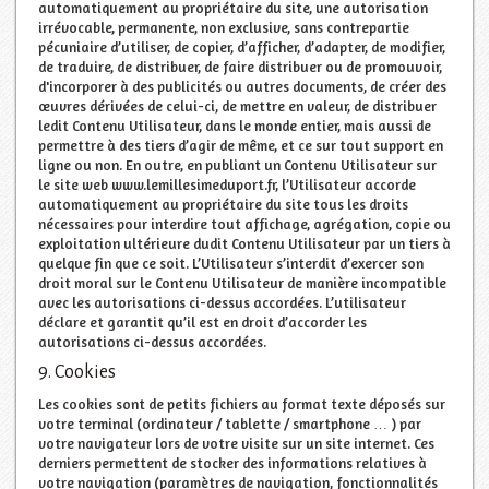
automatiquement au propriétaire du site, une autorisation
irrévocable, permanente, non exclusive, sans contrepartie
pécuniaire d’utiliser, de copier, d’afficher, d’adapter, de modifier,
de traduire, de distribuer, de faire distribuer ou de promouvoir,
d'incorporer à des publicités ou autres documents, de créer des
œuvres dérivées de celui-ci, de mettre en valeur, de distribuer
ledit Contenu Utilisateur, dans le monde entier, mais aussi de
permettre à des tiers d’agir de même, et ce sur tout support en
ligne ou non. En outre, en publiant un Contenu Utilisateur sur
le site web www.lemillesimeduport.fr, l’Utilisateur accorde
automatiquement au propriétaire du site tous les droits
nécessaires pour interdire tout affichage, agrégation, copie ou
exploitation ultérieure dudit Contenu Utilisateur par un tiers à
quelque fin que ce soit. L’Utilisateur s’interdit d’exercer son
droit moral sur le Contenu Utilisateur de manière incompatible
avec les autorisations ci-dessus accordées. L’utilisateur
déclare et garantit qu’il est en droit d’accorder les
autorisations ci-dessus accordées.
9. Cookies
Les cookies sont de petits fichiers au format texte déposés sur
votre terminal (ordinateur / tablette / smartphone … ) par
votre navigateur lors de votre visite sur un site internet. Ces
derniers permettent de stocker des informations relatives à
votre navigation (paramètres de navigation, fonctionnalités