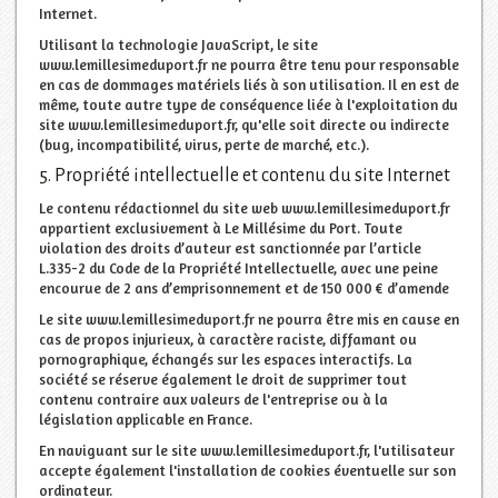
Internet.
Utilisant la technologie JavaScript, le site
www.lemillesimeduport.fr ne pourra être tenu pour responsable
en cas de dommages matériels liés à son utilisation. Il en est de
même, toute autre type de conséquence liée à l'exploitation du
site www.lemillesimeduport.fr, qu'elle soit directe ou indirecte
(bug, incompatibilité, virus, perte de marché, etc.).
5. Propriété intellectuelle et contenu du site Internet
Le contenu rédactionnel du site web www.lemillesimeduport.fr
appartient exclusivement à Le Millésime du Port. Toute
violation des droits d’auteur est sanctionnée par l’article
L.335-2 du Code de la Propriété Intellectuelle, avec une peine
encourue de 2 ans d’emprisonnement et de 150 000 € d’amende
Le site www.lemillesimeduport.fr ne pourra être mis en cause en
cas de propos injurieux, à caractère raciste, diffamant ou
pornographique, échangés sur les espaces interactifs. La
société se réserve également le droit de supprimer tout
contenu contraire aux valeurs de l'entreprise ou à la
législation applicable en France.
En naviguant sur le site www.lemillesimeduport.fr, l'utilisateur
accepte également l'installation de cookies éventuelle sur son
ordinateur.