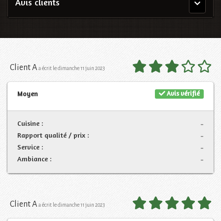
Avis clients
Menu
principal
Client A
a écrit le dimanche 11 juin 2023
Avis vérifié
Moyen
Cuisine :
-
Rapport qualité / prix :
-
Service :
-
Ambiance :
-
Client A
a écrit le dimanche 11 juin 2023