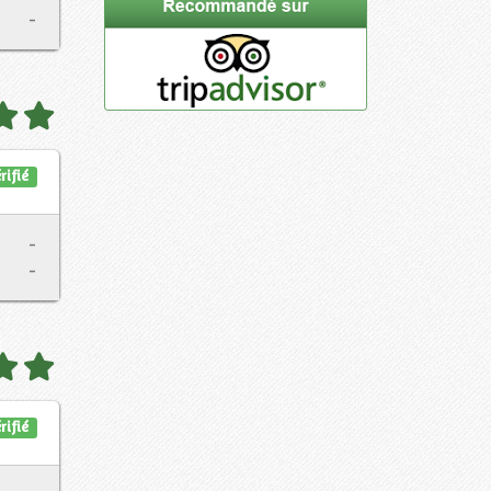
-
rifié
-
-
rifié