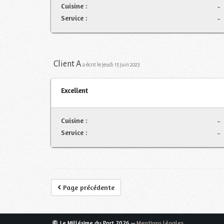
Cuisine :
-
Service :
-
Client A
a écrit le jeudi 15 juin 2023
Excellent
Cuisine :
-
Service :
-
Page précédente
Le Millésime du Port
2026 —
Mentions légales