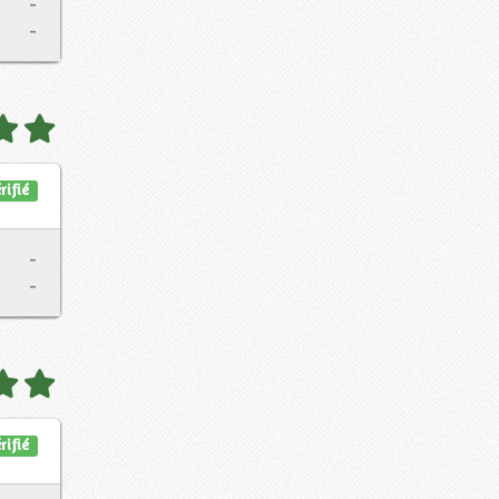
-
-
rifié
-
-
rifié