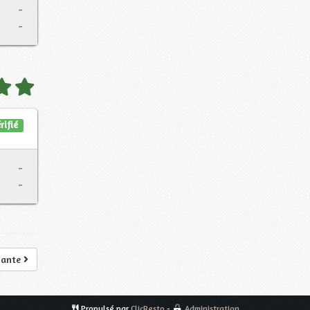
-
-
rifié
-
-
vante
Propulsé par
ClicResto
-
Administration