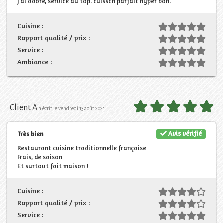
j'ai adoré, service au top. cuisson parfait hyper bon.
Cuisine :
Rapport qualité / prix :
Service :
Ambiance :
Client A
a écrit le vendredi 13 août 2021
Avis vérifié
Très bien
Restaurant cuisine traditionnelle française
Frais, de saison
Et surtout fait maison !
Cuisine :
Rapport qualité / prix :
Service :