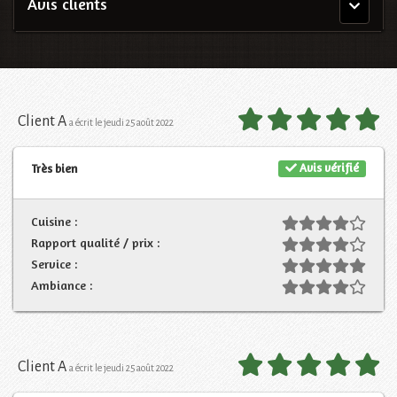
Avis clients
Menu
principal
Client A
a écrit le jeudi 25 août 2022
Avis vérifié
Très bien
Cuisine :
Rapport qualité / prix :
Service :
Ambiance :
Client A
a écrit le jeudi 25 août 2022