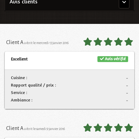
Avis clients
Menu
principal
Client A
a écrit le mercredi 13 janvier 2016
Avis vérifié
Excellent
Cuisine :
-
Rapport qualité / prix :
-
Service :
-
Ambiance :
-
Client A
a écrit le samedi 9 janvier 2016