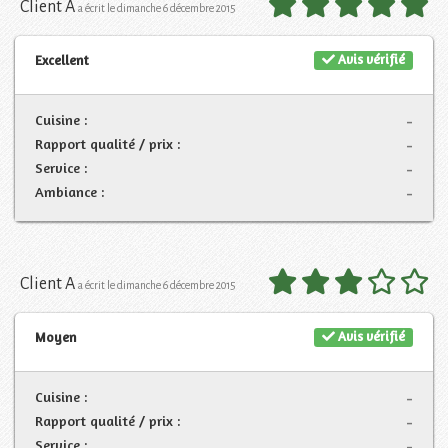
Client A
a écrit le dimanche 6 décembre 2015
Avis vérifié
Excellent
Cuisine :
-
Rapport qualité / prix :
-
Service :
-
Ambiance :
-
Client A
a écrit le dimanche 6 décembre 2015
Avis vérifié
Moyen
Cuisine :
-
Rapport qualité / prix :
-
Service :
-