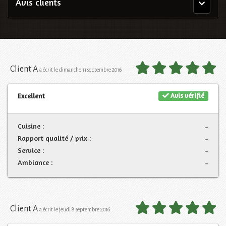
Avis clients
Menu
principal
Client A
a écrit le dimanche 11 septembre 2016
Avis vérifié
Excellent
Cuisine :
-
Rapport qualité / prix :
-
Service :
-
Ambiance :
-
Client A
a écrit le jeudi 8 septembre 2016