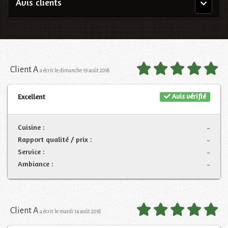
Avis clients
Menu
principal
Client A
a écrit le dimanche 19 août 2018
Avis vérifié
Excellent
Cuisine :
-
Rapport qualité / prix :
-
Service :
-
Ambiance :
-
Client A
a écrit le mardi 14 août 2018