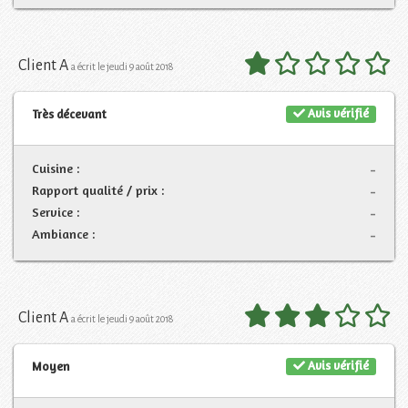
Client A
a écrit le jeudi 9 août 2018
Avis vérifié
Très décevant
Cuisine :
-
Rapport qualité / prix :
-
Service :
-
Ambiance :
-
Client A
a écrit le jeudi 9 août 2018
Avis vérifié
Moyen