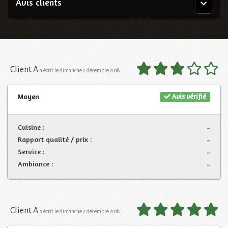
Avis clients
Menu
principal
Client A
a écrit le dimanche 2 décembre 2018
Avis vérifié
Moyen
Cuisine :
-
Rapport qualité / prix :
-
Service :
-
Ambiance :
-
Client A
a écrit le dimanche 2 décembre 2018