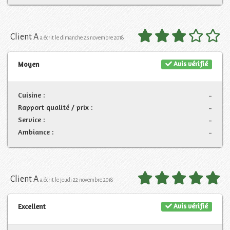
Client A
a écrit le dimanche 25 novembre 2018
Avis vérifié
Moyen
Cuisine :
-
Rapport qualité / prix :
-
Service :
-
Ambiance :
-
Client A
a écrit le jeudi 22 novembre 2018
Avis vérifié
Excellent