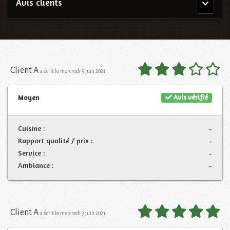
Avis clients
Menu
principal
Client A
a écrit le mercredi 9 juin 2021
Avis vérifié
Moyen
Cuisine :
-
Rapport qualité / prix :
-
Service :
-
Ambiance :
-
Client A
a écrit le mercredi 9 juin 2021