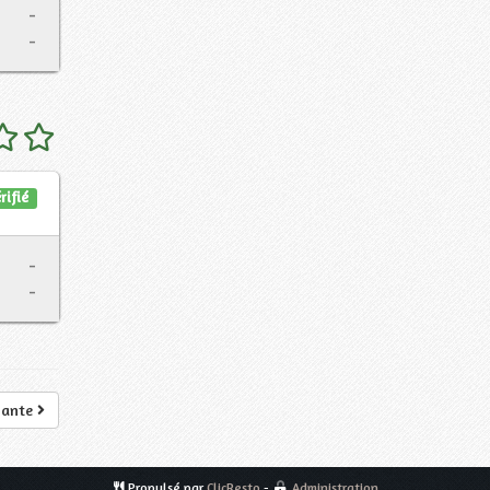
-
-
rifié
-
-
vante
Propulsé par
ClicResto
-
Administration