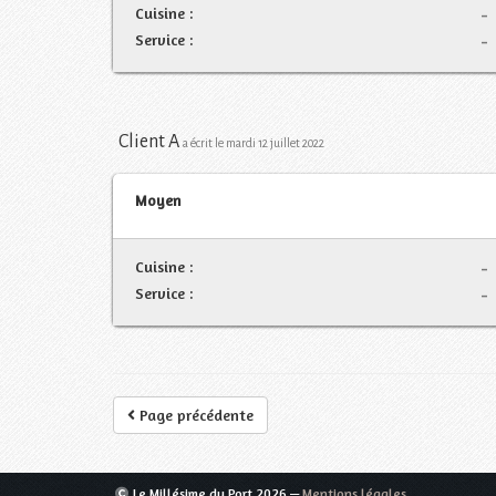
Cuisine :
-
Service :
-
Client A
a écrit le mardi 12 juillet 2022
Moyen
Cuisine :
-
Service :
-
Page précédente
Le Millésime du Port
2026 —
Mentions légales