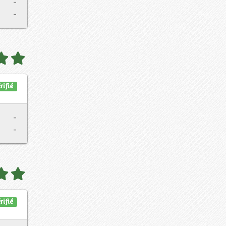
-
-
rifié
-
-
rifié