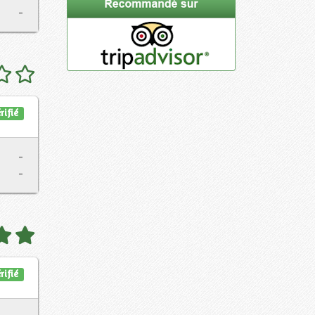
-
rifié
-
-
rifié