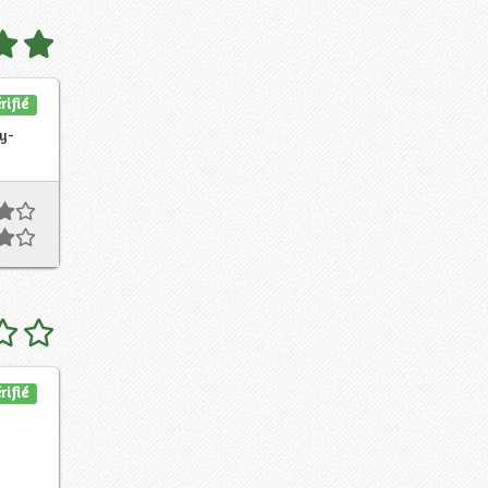
rifié
gy-
rifié