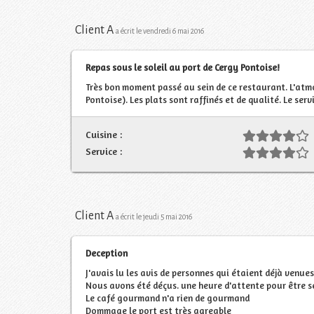
Client A
a écrit le vendredi 6 mai 2016
Repas sous le soleil au port de Cergy Pontoise!
Très bon moment passé au sein de ce restaurant. L'atmo
Pontoise). Les plats sont raffinés et de qualité. Le ser
Cuisine :
Service :
Client A
a écrit le jeudi 5 mai 2016
Deception
J'avais lu les avis de personnes qui étaient déjà venues
Nous avons été déçus. une heure d'attente pour être se
Le café gourmand n'a rien de gourmand
Dommage le port est très agreable