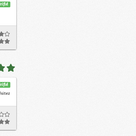
rifié
rifié
ésitez