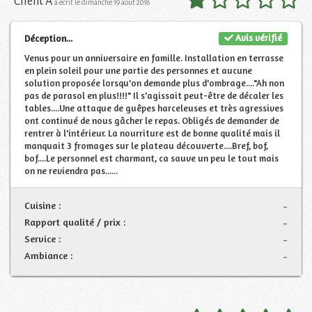
Client A
a écrit le dimanche 19 août 2018
Avis vérifié
Déception...
Venus pour un anniversaire en famille. Installation en terrasse
en plein soleil pour une partie des personnes et aucune
solution proposée lorsqu'on demande plus d'ombrage...."Ah non
pas de parasol en plus!!!!" Il s'agissait peut-être de décaler les
tables....Une attaque de guêpes harceleuses et très agressives
ont continué de nous gâcher le repas. Obligés de demander de
rentrer à l'intérieur. La nourriture est de bonne qualité mais il
manquait 3 fromages sur le plateau découverte....Bref, bof,
bof....Le personnel est charmant, ca sauve un peu le tout mais
on ne reviendra pas......
Cuisine :
-
Rapport qualité / prix :
-
Service :
-
Ambiance :
-