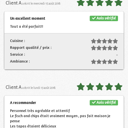
Client A
a écrit le mercredi 15 août 2018
Avis vérifié
Un excellent moment
Tout a été parfait!!
Cuisine :
Rapport qualité / prix :
Service :
-
Ambiance :
Client A
a écrit le lundi 13 août 2018
Avis vérifié
A recommander
Personnel très agréable et attentif
Le fisch and chips était vraiment moyen , pas fait maison je
pense
Les tapas étaient délicieux