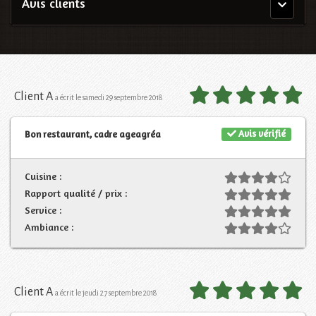
Avis clients
Menu
principal
Client A
a écrit le samedi 29 septembre 2018
Avis vérifié
Bon restaurant, cadre ageagréa
Cuisine :
Rapport qualité / prix :
Service :
Ambiance :
Client A
a écrit le jeudi 27 septembre 2018