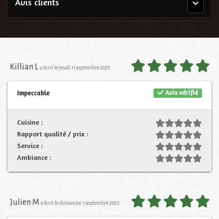
Avis clients
Menu
principal
Killian L
a écrit le jeudi 11 septembre 2025
Avis vérifié
Impeccable
Cuisine :
Rapport qualité / prix :
Service :
Ambiance :
Julien M
a écrit le dimanche 7 septembre 2025