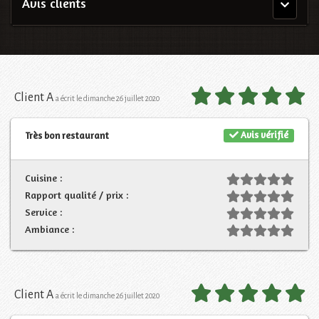
Avis clients
Menu
principal
Client A
a écrit le dimanche 26 juillet 2020
Avis vérifié
Très bon restaurant
Cuisine :
Rapport qualité / prix :
Service :
Ambiance :
Client A
a écrit le dimanche 26 juillet 2020