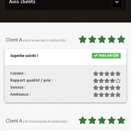
Avis clients
Menu
principal
Client A
a écrit le mercredi 21 octobre 2020
Avis vérifié
Superbe soirée !
Cuisine :
Rapport qualité / prix :
Service :
Ambiance :
Client A
a écrit le dimanche 18 octobre 2020